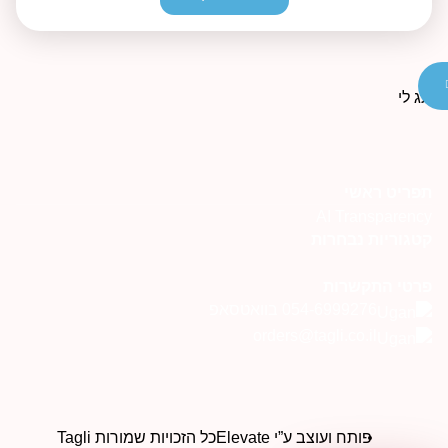
תפריט ראשי
AI Transparency
קטגוריות נבחרות
פרטי התקשרות
054-6999276 בוואטסאפ
orders@tagli.co.il
פותח ועוצב ע”י Elevate
כל הזכויות שמורות Tagli