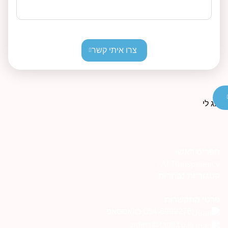
צרו איתי קשר
תפריט ראשי
AI Transparency
קטגוריות נבחרות
פרטי התקשרות
054-6999276 בוואטסאפ
orders@tagli.co.il