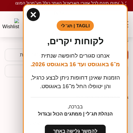
כול האתר כולל מע"מ
כול המוצרים ממות
משלוחים חינם לכל אזורי הארץ
×
TAGLI | תג־לי
שירות לקוחות
לקוחות יקרים,
כיצד נוכל לעזור לך?
יצירת קשר
שאלות ותשובות
אנחנו סגורים לחופשה שנתית
מ־6 באוגוסט ועד 16 באוגוסט 2026.
משלוחים
תקנון
הזמנות שאינן דחופות ניתן לבצע כרגיל,
והן יטופלו החל מ־16 באוגוסט.
בית
שירות לקוחות
יצירת קשר
בברכה,
הנהלת תג־לי | ממתגים הכול ובגדול
יצירת קשר
נשמח לעזור בכל בקשה או שאלה שיש לך
להמשך גלישה באתר