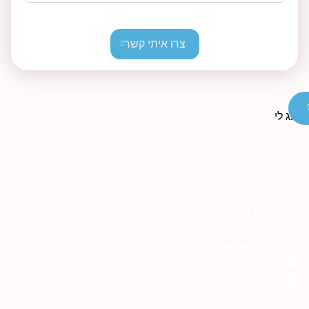
צרו איתי קשר
תפריט ראשי
AI Transparency
קטגוריות נבחרות
פרטי התקשרות
054-6999276 בוואטסאפ
orders@tagli.co.il