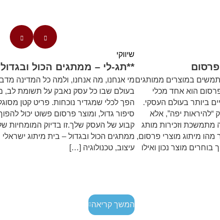
שיווקי
פרסום
**תג-לי – ממתגים הכול ובגדול
תמשים במוצרים ממותגים
מי אנחנו, מה אנחנו, ולמה כל המדינה מדבר
פרסום הוא אחד מכלי
בעולם שבו כל עסק נאבק על תשומת לב, מית
ים ביותר בעולם העסקי.
הפך לכלי שמגדיר נוכחות. פריט קטן מסוג
 “להיראות יפה”, אלא
סיפור גדול, ומוצר פרסום פשוט יכול להפוך
ה מתמשכת וזכירות מותג
קבוע של העסק שלך.זו בדיוק המומחיות של 
 מהו מיתוג מוצרי פרסום,
ממתגים הכול ובגדול – בית מיתוג ישראלי 
ך בוחרים מוצר נכון ואילו
עיצוב, טכנולוגיה […]
המשך קריאה