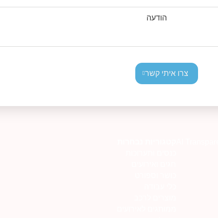
הודעה
צרו איתי קשר
AI Transpar
קטגוריות נבחרות
כנסים ותערוכות
חגים ואירועים
כושר וספורט
כלי עבודה
מוצרים לרכב
ממותגים לאירועים