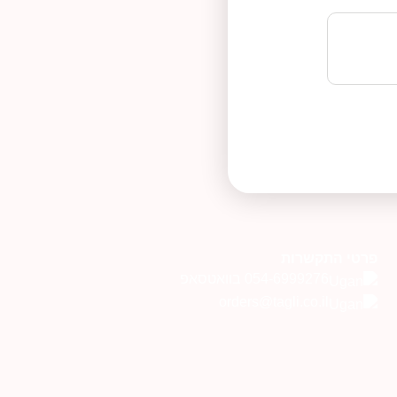
פרטי התקשרות
054-6999276 בוואטסאפ
orders@tagli.co.il