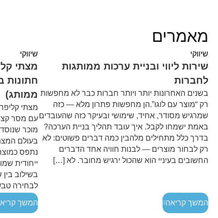
מאמרים
שיווקי
שיווקי
שירות ליווי ובניית ערכות ממותגות
מצתי קלי
לחברות
בשנים האחרונות יותר ויותר חברות כבר לא מחפשות
ממותג)
רק “מוצר עם לוגו”.הן מחפשות פתרון מלא — כזה
מצתי קליפר 
שמרגיש מסודר, אחיד, שימושי ובעיקר כזה שהעובדים
עם מסר קצר 
באמת ישמחו לקבל. איך עובד תהליך בניית הערכה?
בדרך כלל מתחילים מלהבין כמה דברים פשוטים: לא
בעולם המצתי
רק לבחור מוצרים — לבנות חוויה אחד הדברים
נתפס כמוצר 
החשובים בעיניי הוא שהכול ירגיש מחובר. לא […]
ייחודית שמו
בשילוב בין ש
לבחירה טבעי
המשך קריאה
המשך קריא