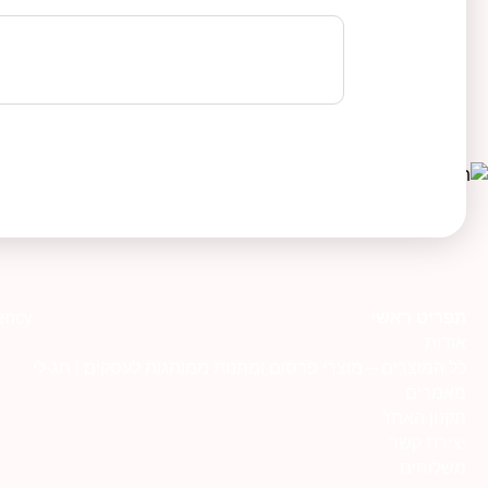
תפריט ראשי
ency
אודות
כל המוצרים – מוצרי פרסום ומתנות ממותגות לעסקים | תג-לי
מאמרים
תקנון האתר
יצירת קשר
משלוחים