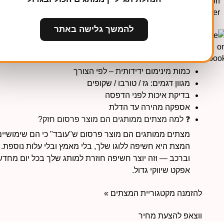
מצתים ממותגים – מוצר קטן, אפקט גדול
מצית ממותג מכניס את הלוגו לכיס של הלקוח, נשאר בשימוש יומ
להמשך גלישה באתר
לעובדים ולקוחות, וקידום מכירות.
מיתוג אישי בלוגו / צבעי מותג
כמות מינימום ידידותית – לפי הצורך
מגוון דגמים: גז / טורבו / שקופים
בדיקת איכות לפני הדפסה
אספקה מהירה עד הדלת
❓ למה מצתים ממותגים הם מוצר פרסום חזק?
מצתים ממותגים הם מוצר פרסום ש"עובד" כי הם שימושיים, 
המצת היא חשיפה ללוגו שלך, בלי מאמץ ובלי עלות נוספת. 
וברכב — וזה יוצר חשיפה חוזרת למותג שלך בכל יום מחדש
אפקט שיווקי גדול.
להזמנה מקטגוריית המצתים »
ווצאפ להצעת מחיר