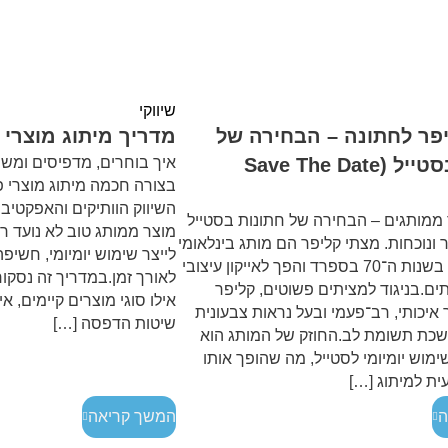
שיווקי
פר לחתונה – הבחירה של
מדריך מיתוג מוצרי 
חתונות בסטייל (Save The Date
איך בוחרים, מדפיסים ומש
בצורה חכמה מיתוג מוצרי 
השיווק הוותיקים והאפקטיבי
ממותגים – הבחירה של חתונות בסטייל
מוצר ממותג טוב לא נועד רק
ונוכחות. מצתי קליפר הם מותג בינלאומי
לייצר שימוש יומיומי, חשיפ
מוכר שנוסד בשנות ה־70 בספרד והפך לאייקון עיצובי
לאורך זמן.במדריך זה נסקור
ם.בניגוד למציתים פשוטים, קליפר
אילו סוגי מוצרים קיימים, אי
איכותי, רב־פעמי ובעל נראות צבעונית
שיטות הדפסה […]
שכת תשומת לב.החוזק של המותג הוא
ימוש יומיומי לסטייל, מה שהופך אותו
ת למיתוג […]
ה
המשך קריאה