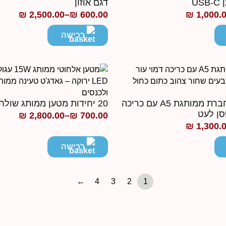
US
דגם אוזון
₪
2,500.00
–
₪
600.00
₪
1,000.
טווח
מחירים:
רכישה
עד
20 יחידות מחברת ממותגת A5 עם כריכה
20 יחידות מטען ממותג שולחני אלחוטי
סן לעט
₪
2,800.00
–
₪
700.00
טווח
₪
1,300.
מחירים:
רכישה
עד
←
4
3
2
1