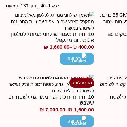
מציג 1–40 מתוך 133 תוצאות
10 יחידות מחברת ממותגת עסקים B5
10 יחידות מעמד שולחני ממותג לטלפון
אלומיניום מתקפל
₪
1,600.00
–
₪
400.00
טווח
מחירים:
רכישה
עד
מבצע לוהט
גת לשטח
10 יחידות ערכת קפה ממותגת לשטח עם
ששבש
₪
7,000.00
–
₪
1,600.00
טווח
מחירים:
רכישה