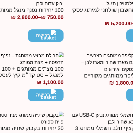
ת מחשבון שולחני למיתוג עסקי
100 יחידות נפנף מנגל ממותג
₪
2,800.00
–
₪
750.00
טווח
₪
5,200.00
מחירים:
רכישה
עד
100 
למנגל – סט קד״מ קיץ לעסק
₪
1,100.00
₪
1,800.
רכישה
20 יחידות מקציף חלב חשמלי ממותג 3
20 יחידות בקבוק שתיה ממו