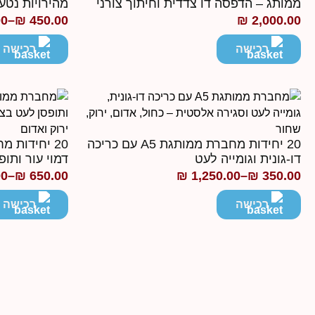
ממותג – הדפסה דו צדדית וחיתוך צורני
מהירויות נטען B-C
00
–
₪
450.00
₪
2,000.00
טווח
מחירים:
רכישה
רכישה
עד
20 יחידות מחברת ממותגת A5 עם כריכה
דו-גונית וגומייה לעט
דמוי עור ותופ
00
–
₪
650.00
₪
1,250.00
–
₪
350.00
טווח
טווח
מחירים:
מחירים:
רכישה
רכישה
עד
עד