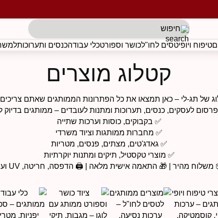
תגים לפי בקשת הלקוח
ם
טיפוח ויופי
טסים לחו"ל
כושר וספורט
כלי עבודה
כנסים ותערוכות
למשרד
קטלוג מוצרים
ג של תג-לי – כאן תמצאו את כל הפתרונות הממותגים שאתם צריכים ל
 פרסום לעסקים, כנסים, תערוכות ומתנות לעובדים – ממותגים בדיוק 
✅ בקבוקים, כוסות וערכות שתייה
✅ מחברות ממותגות וציוד משרדי
✅ גאדג'טים, מצתים, פנסים, מטריות
✅ מוצרי טקסטיל, תיקים ומתנות יוקרתיות
 משלוח מהיר | 🎁 התאמה אישית מלאה | 🖨️ הדפסה, חריטה, UV ועוד