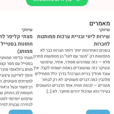
מאמרים
שיווקי
שיווקי
שירות ליווי ובניית ערכות ממותגות
מצתי קליפר לחת
לחברות
בשנים האחרונות יותר ויותר חברות כבר לא
ממותג)
מחפשות רק “מוצר עם לוגו”.הן מחפשות פתרון
מצתי קליפר ממותגים
מלא — כזה שמרגיש מסודר, אחיד, שימושי
בסטייל עם מסר קצר ו
ובעיקר כזה שהעובדים באמת ישמחו לקבל. איך
עובד תהליך בניית הערכה? בדרך כלל מתחילים
והפך לאייקון עיצובי 
מלהבין כמה דברים פשוטים: לא רק לבחור
למציתים פשוטים, קלי
מוצרים — לבנות חוויה אחד הדברים החשובים
רב־פעמי ובעל נראות 
בעיניי הוא שהכול ירגיש מחובר. לא […]
תשומת לב.החוזק של ה
שימוש יומיומי לסטיי
לבחירה טבעית למיתוג