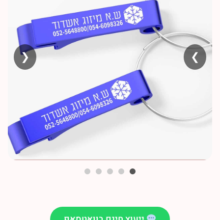
❮
❯
ייעוץ חינם בוואטסאפ