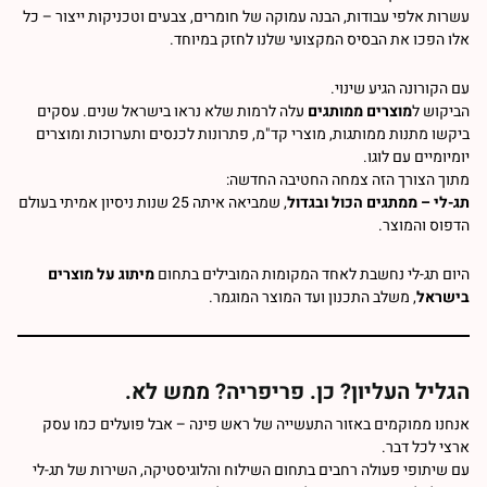
עשרות אלפי עבודות, הבנה עמוקה של חומרים, צבעים וטכניקות ייצור – כל
אלו הפכו את הבסיס המקצועי שלנו לחזק במיוחד.
עם הקורונה הגיע שינוי.
הביקוש ל
מוצרים ממותגים
עלה לרמות שלא נראו בישראל שנים. עסקים
ביקשו מתנות ממותגות, מוצרי קד"מ, פתרונות לכנסים ותערוכות ומוצרים
יומיומיים עם לוגו.
מתוך הצורך הזה צמחה החטיבה החדשה:
תג-לי – ממתגים הכול ובגדול
, שמביאה איתה 25 שנות ניסיון אמיתי בעולם
הדפוס והמוצר.
היום תג-לי נחשבת לאחד המקומות המובילים בתחום
מיתוג על מוצרים
בישראל
, משלב התכנון ועד המוצר המוגמר.
הגליל העליון? כן. פריפריה? ממש לא.
אנחנו ממוקמים באזור התעשייה של ראש פינה – אבל פועלים כמו עסק
ארצי לכל דבר.
עם שיתופי פעולה רחבים בתחום השילוח והלוגיסטיקה, השירות של תג-לי