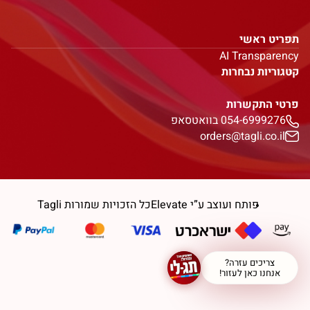
תפריט ראשי
AI Transparency
קטגוריות נבחרות
פרטי התקשרות
054-6999276 בוואטסאפ
orders@tagli.co.il
פותח ועוצב ע”י Elevate
כל הזכויות שמורות Tagli
צריכים עזרה?
אנחנו כאן לעזור!