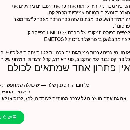
הכי כיף מבחינתי היה לראות אחר כך את העובדים מחזיקים את
הערכות ומעלים תמונות אמיתיות מהחלוקה.
זה תמיד הרגע שבו מבינים שזה כבר הרבה מעבר ל״עוד מוצר
פרסום״.
לצפייה בפוסט המקורי של חברת EMETOS בפייסבוק:
קצת מהבלאגן ביצור של הערכות ל EMETOS
אנחנו מייצרים ערכות ממותגות גם בכמויות קטנות יחסית של כ־50 יחידות — ועד הפקות גדולות של אלפי עובדים, כנסים ואירועי חברה.
כל פרויקט נבנה לפי התקציב, סוג האירוע, קהל היעד וקו המיתוג של ה
אין פתרון אחד שמתאים לכולם
כל חברה והסגנון שלה — יש כאלה שמחפשות ערכ
לפעמים מספיק ר
אם גם אתם חושבים על ערכה ממותגת לעובדים, לחג, לכנס או לאירו
💬
יש לי שאלה