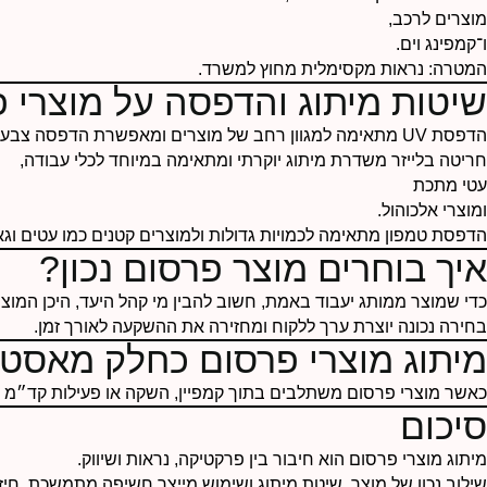
מוצרים לרכב
,
ו־
קמפינג וים
.
המטרה: נראות מקסימלית מחוץ למשרד.
שיטות מיתוג והדפסה על מוצרי 
הדפסת UV מתאימה למגוון רחב של מוצרים ומאפשרת הדפסה צבעונית ועמידה.
חריטה בלייזר משדרת מיתוג יוקרתי ומתאימה במיוחד ל
כלי עבודה
,
עטי מתכת
ומוצרי אלכוהול.
הדפסת טמפון מתאימה לכמויות גדולות ולמוצרים קטנים כמו עטים וגא
איך בוחרים מוצר פרסום נכון?
כדי שמוצר ממותג יעבוד באמת, חשוב להבין מי קהל היעד, היכן המוצ
בחירה נכונה יוצרת ערך ללקוח ומחזירה את ההשקעה לאורך זמן.
מיתוג מוצרי פרסום כחלק מאסטר
כאשר מוצרי פרסום משתלבים בתוך קמפיין, השקה או פעילות קד״מ –
סיכום
מיתוג מוצרי פרסום הוא חיבור בין פרקטיקה, נראות ושיווק.
שילוב נכון של מוצר, שיטת מיתוג ושימוש מייצר חשיפה מתמשכת, חיזו