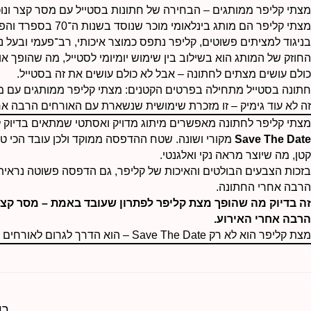
מצתי קליפר ממותגים – הבחירה של חתונות בסטייל עם מסר קצר ונוכ
מצתי קליפר הם מותג בינלאומי מוכר שנוסד בשנות ה־70 בספרד והפך לאייקון עיצובי בעולם המצתים.
בניגוד למציתים פשוטים, קליפר נתפס כמוצר איכותי, רב־פעמי ובעל 
החוזק של המותג הוא בשילוב בין שימוש יומיומי לסטייל, מה שהופך אות
כולם עושים מצתים לחתונה – אבל לא כולם עושים את זה בסטייל.
חתונה בסטייל מתחילה בפרטים הקטנים: מצתי קליפר ממותגים עם מסר
זה לא עוד גימיק – זו מזכרת שימושית שנשארת עם האורחים הרבה אח
מצתי קליפר לחתונה מאפשרים מיתוג מדויק ואסתטי שמתאים בדיוק לא
Save The Date
מקורי ושונה. שטח ההדפסה ממוקד ולכן עובד הכי טוב
קטן, מה שיוצר מראה נקי ואלגנטי.
בזכות הצבעים הבולטים והאיכות של קליפר, גם הדפסה פשוטה נראית
הרבה אחרי החתונה.
זה בדיוק מה שהופך מצת קליפר לפתרון שעובד באמת – מסר קצר
הרבה אחרי האירוע.
מצת קליפר הוא לא רק Save The Date – הוא הדרך לגרום לאורחים לזכור את האירוע גם אחרי שהוא נגמר.
רו