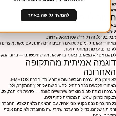
שהמוצרים מתאימים אחד לשני.
ושהעובד שפותח את הערכה מרגיש שהשקיעו בו.
להמשך גלישה באתר
חשוב לי לציין משהו נוסף
באתר תגלי מופיעים כיום עשרות מוצרים עם מחירים ברורים ומסודרי
פשוטה ונוחה.
אבל בפועל, זה רק חלק קטן מהאפשרויות.
מאחורי האתר קיימים קטלוגים רחבים הרבה יותר, עם מאות מוצרים נוס
לעובדים, ערכות ממותגות ועוד.
לכן גם אם לא מצאתם באתר בדיוק את מה שחיפשתם — ברוב המקרים א
דוגמה אמיתית מהתקופה
האחרונה
לא מזמן בנינו ערכת חג לשבועות עבור עובדי חברת EMETOS.
מאחורי הקלעים כבר התחילו לחשוב שם על הקיץ המתקרב, ולכן
הערכה נבנתה סביב מוצרים שימושיים לעונה —
צידנית ממותגת, סט
מטקות וכמובן שמשייה ממותגת לחוף ולים.
כל המוצרים נבנו בקו עיצובי אחיד, עם התאמה מלאה לצבעי החברה
והמיתוג שלהם, כדי ליצור ערכה שמרגישה מחוברת ולא סתם אוסף
מוצרים שונים.