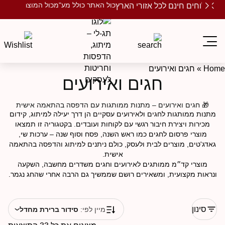
כול האתר כולל מע"מ
כול המוצרים ממותגים
שלוחים חינם לכל אזורי הארץ
Ho
»
חגים ואירועים
חגים ואירועים
🎁 חגים ואירועים – מתנות ממותגות עם הדפסה בהתאמה אישית
תנות ממותגות לחגים ולאירועים עסקיים הן דרך יעילה למיתוג, קידום
מכירות ויצירת חיבור רגשי עם לקוחות ועובדים. בקטגוריה זו תמצאו
מוצרי פרסום לחגים כמו ראש השנה, פסח וסוף שנה – ערכות שי,
אדג'טים, מוצרים לבית ולעסק, כולם ניתנים למיתוג והדפסה בהתאמה
אישית.
מוצרי קד״מ ממותגים לאירועים וחגים משדרים מחשבה, השקעה
נראות מקצועית, ומשאירים רושם שממשיך גם הרבה אחרי שהחג נגמר.
סינון
מיין לפי:
סידור ברירת מחדל