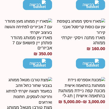
רכישה
רכישה
ארז מתנה ויסקי יוקרתי
מארז עץ ממותג מהודר
מותג
פותחן יין פושאפ עם 7
אביזרים
₪
160.0
₪
350.00
רכישה
רכישה
כונת קפה ניידת ממותגת
התאמה אישית | תג-לי
₪
5,000.00
–
₪
3,000.0
ווח
מצת טורבו מטאל ממותג