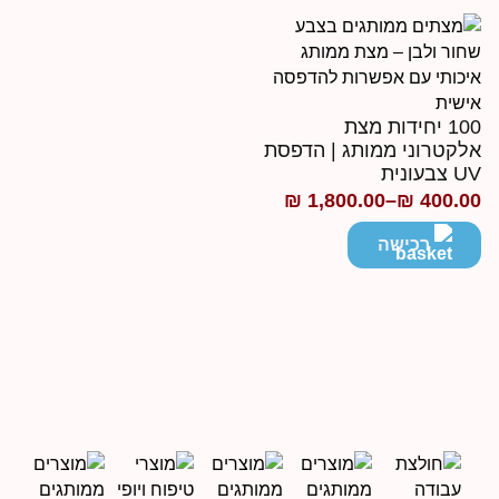
עד
100 יחידות מצת
לקטרוני ממותג | הדפסת
 צבעונית
₪
1,800.00
–
₪
400.0
ווח
חירים:
רכישה
ד