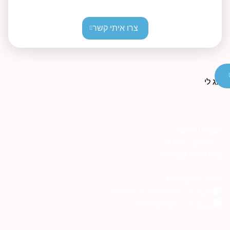
צרו איתי קשר
פריט ראשי
AI Transparenc
טגוריות נבחרות
רטי התקשרות
054-6999276 בוואטסאפ
orders@tagli.co.il