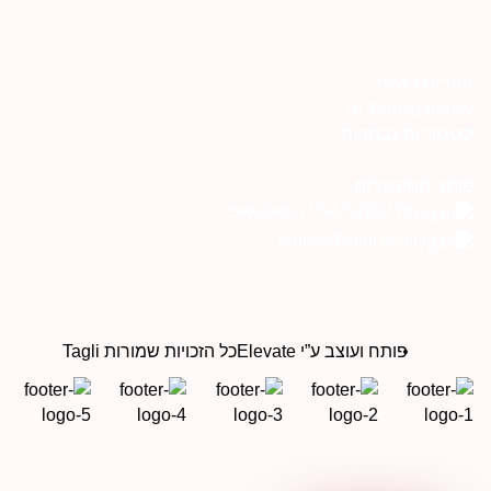
פריט ראשי
AI Transparenc
טגוריות נבחרות
רטי התקשרות
054-6999276 בוואטסאפ
orders@tagli.co.il
פותח ועוצב ע”י Elevate
כל הזכויות שמורות Tagli