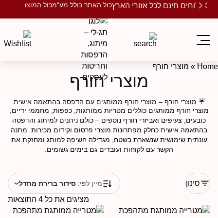
כול האתר כולל מע"מ
כול המוצרים ממותגים
שלוחים חינם לכל אזורי הארץ
Ho
»
מוצרי חורף
מוצרי חורף
☔ מוצרי חורף – מוצרי חורף ממותגים עם הדפסה בהתאמה אישית
וצרי חורף ממותגים כוללים מטריות ממותגות, כפפות, מחממי ידיים,
כובעים, צעיפים ואביזרי חורף נוספים – כולם ניתנים למיתוג והדפסה
בהתאמה אישית כחלק מפתרונות מוצרי פרסום וקידום מכירות. מתנה
עונתית שימושית שנשארת בשטח, מגדילה חשיפה למותג ומחזקת את
הקשר עם לקוחות ועובדים גם בימים גשומים.
סינון
מיין לפי:
סידור ברירת מחדל
מציגים את כל ⁦4⁩ התוצאות