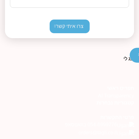
צרו איתי קשר
פריט ראשי
AI Transparenc
טגוריות נבחרות
רטי התקשרות
054-6999276 בוואטסאפ
orders@tagli.co.il