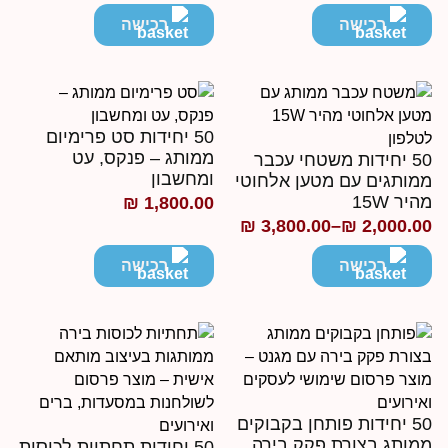
חירים:
מחירים:
רכישה
רכישה
ד
עד
50 יחידות סט פרימיום
ממותג – פנקס, עט
50 יחידות משטחי עכבר
ומחשבון
מותגים עם מטען אלחוטי
היר 15W
₪
1,800.00
₪
3,800.00
–
₪
2,000.0
ווח
חירים:
רכישה
רכישה
ד
50 יחידות פותחן בקבוקים
מותג בצורת פקק בירה
50 יחידות תחתיות לכוסות