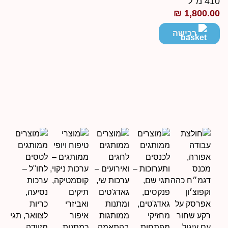
41 מ"ל
₪
1,800.0
רכישה