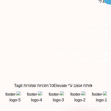
פריט ראשי
AI Transparenc
טגוריות נבחרות
רטי התקשרות
054-6999276 בוואטסאפ
orders@tagli.co.il
פותח ועוצב ע”י Elevate
כל הזכויות שמורות Tagli