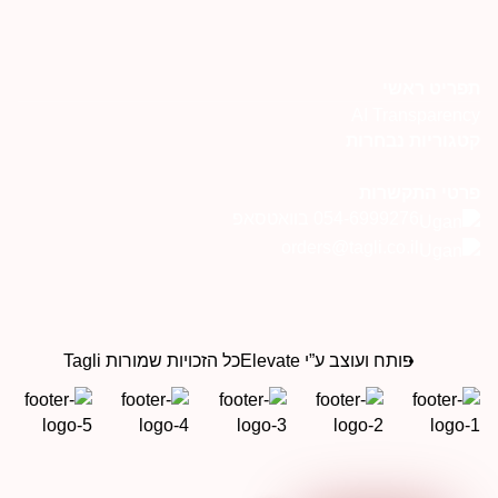
פריט ראשי
AI Transparenc
טגוריות נבחרות
רטי התקשרות
054-6999276 בוואטסאפ
orders@tagli.co.il
פותח ועוצב ע”י Elevate
כל הזכויות שמורות Tagli