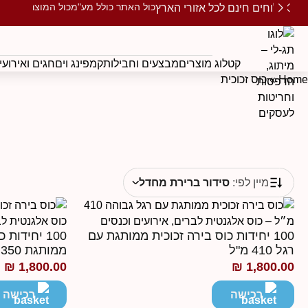
כול האתר כולל מע"מ
כול המוצרים ממו
משלוחים חינם לכל אזורי הארץ
קטלוג מוצרים
מבצעים וחבילות
קמפינג וים
חגים ואירועי
Home
»
כוס זכוכית
מיין לפי:
סידור ברירת מחדל
100 יחידות כוס בירה זכוכית ממותגת עם
100 יחידות
רגל 410 מ"ל
ממותגת 350 מ"ל
₪
1,800.00
₪
1,800.00
רכישה
רכישה