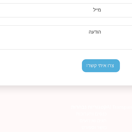
מייל
הודעה
צרו איתי קשר
AI Transpar
קטגוריות נבחרות
כנסים ותערוכות
חגים ואירועים
כושר וספורט