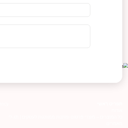
תפריט ראשי
ency
אודות
כל המוצרים – מוצרי פרסום ומתנות ממותגות לעסקים | תג-לי
מאמרים