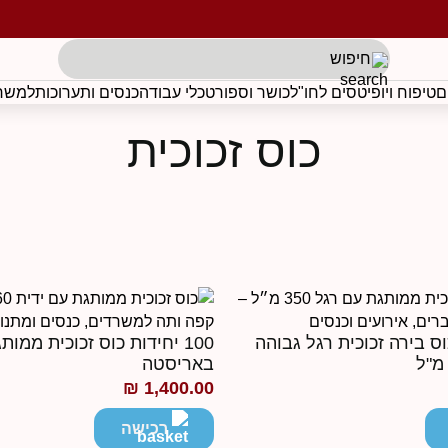
תגים לפי בקשת הלקוח
ם
טיפוח ויופי
טסים לחו"ל
כושר וספורט
כלי עבודה
כנסים ותערוכות
למשרד
כוס זכוכית
 כוס בירה זכוכית רגל גבוהה
באריסטה
₪
1,400.00
רכישה