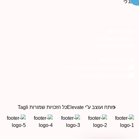
פריט ראשי
AI Transparenc
טגוריות נבחרות
רטי התקשרות
054-6999276 בוואטסאפ
orders@tagli.co.il
פותח ועוצב ע”י Elevate
כל הזכויות שמורות Tagli