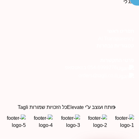
פריט ראשי
AI Transparenc
טגוריות נבחרות
רטי התקשרות
054-6999276 בוואטסאפ
orders@tagli.co.il
פותח ועוצב ע”י Elevate
כל הזכויות שמורות Tagli