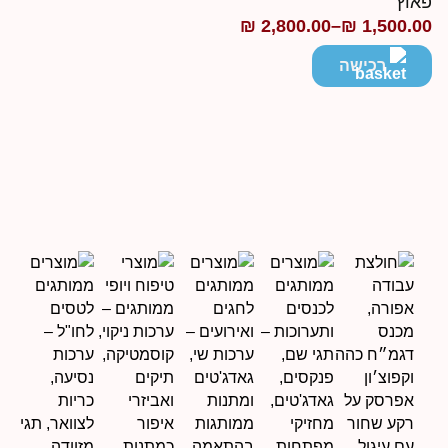
אוץ׳
₪
2,800.00
–
₪
1,500.0
ווח
חירים:
רכישה
ד