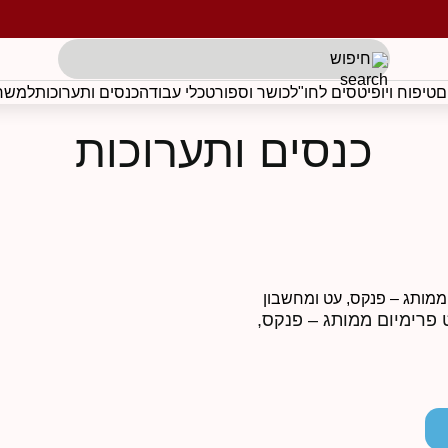
תגים לפי בקשת הלקוח
ם
טיפוח ויופי
טסים לחו"ל
כושר וספורט
כלי עבודה
כנסים ותערוכות
למשרד
כנסים ותערוכות
סט פרימיום ממותג – פנקס,