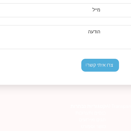
מייל
הודעה
צרו איתי קשר
AI Transpar
קטגוריות נבחרות
כנסים ותערוכות
חגים ואירועים
כושר וספורט