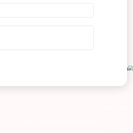
תפריט ראשי
ency
אודות
כל המוצרים – מוצרי פרסום ומתנות ממותגות לעסקים | תג-לי
מאמרים