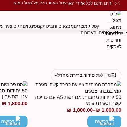
כול האתר כולל מע"מ
כול המוצרים ממו
משלוחים חינם לכל אזורי הארץ
קטלוג מוצרים
מבצעים וחבילות
קמפינג וים
חגים ואירועי
Home
»
כנסים ותערוכות
מיין לפי:
סידור ברירת מחדל
50 יחידות 
עט ומחשבון
50 יחידות מחברת ממותגת A5 עם כריכה
קשה וסגירת גומי
₪
1,800.00
₪
1,800.00
–
₪
1,000.00
טווח
מחירים:
רכישה
רכישה