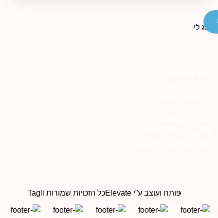
פריט ראשי
AI Transparenc
טגוריות נבחרות
רטי התקשרות
054-6999276 בוואטסאפ
orders@tagli.co.il
פותח ועוצב ע”י Elevate
כל הזכויות שמורות Tagli