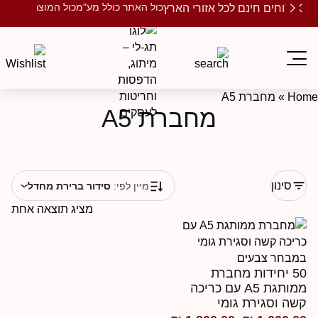
כול האתר כולל מע"מ
כול המוצרים ממותגים
שלוחים חינם לכל אזורי הארץ
Ho
»
מחברת A5
מחברת A5
סינון
מיין לפי:
סידור ברירת מחדל
מציג תוצאה אחת
50 יחידות מחברת
ממותגת A5 עם כריכה
שה וסגירת גומי