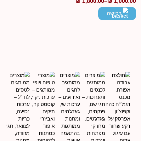
₪
1,800.00
–
₪
1,000.0
ווח
חירים:
רכישה
ד