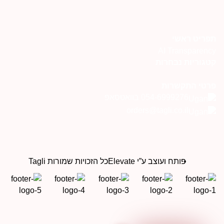
פריט ראשי
AI Transparenc
טגוריות נבחרות
רטי התקשרות
054-6999276 בוואטסאפ
orders@tagli.co.il
פותח ועוצב ע”י Elevate
כל הזכויות שמורות Tagli