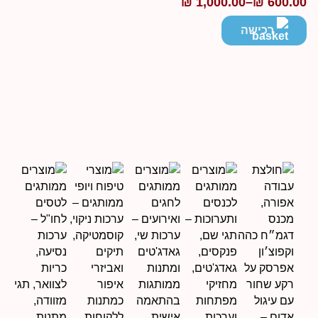
₪
1,000.00
–
₪
600.0
ווח
חירים:
רכישה
ד