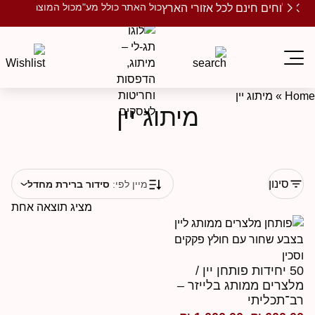
כול האתר כולל מע"מ
כול המוצרים ממותגים
שלוחים חינם לכל אזורי הארץ
Ho
»
מיתוג יין
מיתוג יין
סינון
מיין לפי:
סידור ברירת מחדל
מציג תוצאה אחת
50 יחידות פותחן יין /
לצרים ממותג בלייזר –
ב־תכליתי