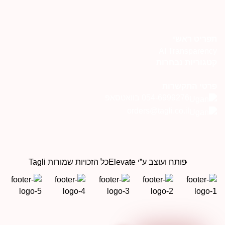
פריט ראשי
AI Transparenc
טגוריות נבחרות
רטי התקשרות
054-6999276 בוואטסאפ
orders@tagli.co.il
פותח ועוצב ע”י Elevate
כל הזכויות שמורות Tagli