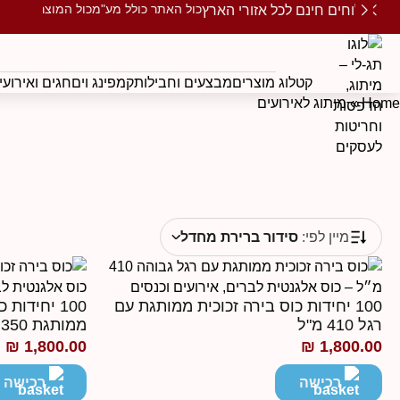
כול האתר כולל מע"מ
כול המוצרים ממו
משלוחים חינם לכל אזורי הארץ
קטלוג מוצרים
מבצעים וחבילות
קמפינג וים
חגים ואירועי
Home
»
מיתוג לאירועים
מיין לפי:
סידור ברירת מחדל
100 יחידות כוס בירה זכוכית ממותגת עם
100 יחידות
רגל 410 מ"ל
ממותגת 350 מ"ל
₪
1,800.00
₪
1,800.00
רכישה
רכישה