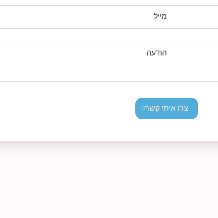
מייל
הודעה
צרו איתי קשר
AI Transpar
קטגוריות נבחרות
כנסים ותערוכות
חגים ואירועים
כושר וספורט