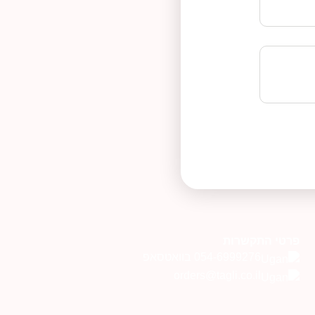
פרטי התקשרות
054-6999276 בוואטסאפ
orders@tagli.co.il