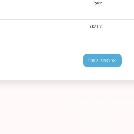
מייל
הודעה
צרו איתי קשר
AI Transpar
קטגוריות נבחרות
כנסים ותערוכות
חגים ואירועים
כושר וספורט
כלי עבודה