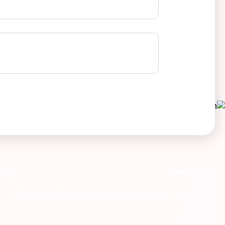
תפריט ראשי
ency
אודות
כל המוצרים – מוצרי פרסום ומתנות ממותגות לעסקים | תג-לי
מאמרים
תקנון האתר