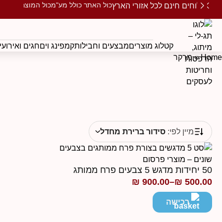
כול האתר כולל מע"מ
כול המוצרים ממו
משלוחים חינם לכל אזורי הארץ
קטלוג מוצרים
מבצעים וחבילות
קמפינג וים
חגים ואירועי
Home
»
מרקר
מיין לפי:
סידור ברירת מחדל
50 יחידות מדגש 5 צבעים פרח ממותג
₪
900.00
–
₪
500.00
טווח
מחירים:
רכישה