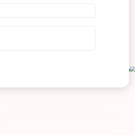
תפריט ראשי
ency
אודות
כל המוצרים – מוצרי פרסום ומתנות ממותגות לעסקים | תג-לי
מאמרים