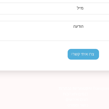
מייל
הודעה
צרו איתי קשר
AI Transpar
קטגוריות נבחרות
כנסים ותערוכות
חגים ואירועים
כושר וספורט