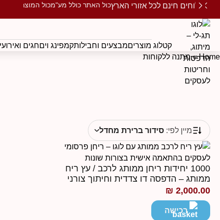
כול האתר כולל מע"מ
כול המוצרים ממו
משלוחים חינם לכל אזורי הארץ
קטלוג מוצרים
מבצעים וחבילות
קמפינג וים
חגים ואירועי
Home
»
מתנה ללקוחות
מיין לפי:
סידור ברירת מחדל
1000 יחידות ריחן ממותג לרכב / עץ ריח
ממותג – הדפסה דו צדדית וחיתוך צורני
₪
2,000.00
רכישה