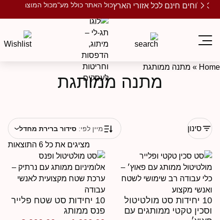
כול האתר כולל מע"מ
כול המוצרים ממותגים
שלוחים חינם לכל אזורי הארץ
Ho
»
מתנה ממותגת
מתנה ממותגת
סינון
מיין לפי:
סידור ברירת מחדל
מציגים את כל ⁦6⁩ התוצאות
10 יחידות סט מולטיטול
10 יחידות סט שטח פלייר
סכין טקטי ממותגים עם
פנס ממותג