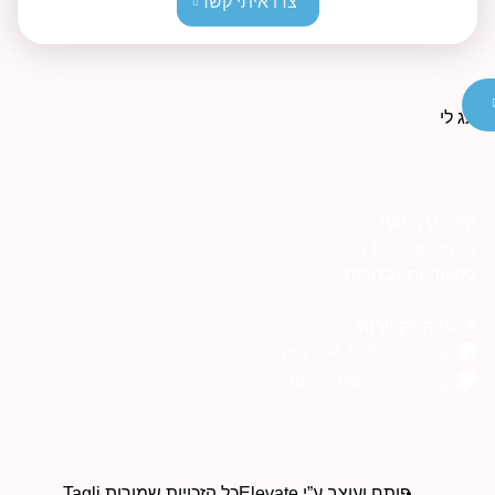
צרו איתי קשר
פריט ראשי
AI Transparenc
טגוריות נבחרות
רטי התקשרות
054-6999276 בוואטסאפ
orders@tagli.co.il
פותח ועוצב ע”י Elevate
כל הזכויות שמורות Tagli