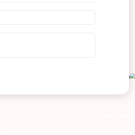
תפריט ראשי
ency
אודות
כל המוצרים – מוצרי פרסום ומתנות ממותגות לעסקים | תג-לי