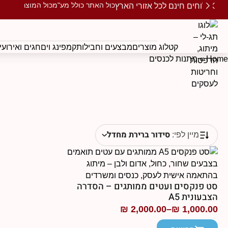
כול האתר כולל מע"מ
כול המוצרים ממו
משלוחים חינם לכל אזורי הארץ
קטלוג מוצרים
מבצעים וחבילות
קמפינג וים
חגים ואירועי
Home
»
מתנות לכנסים
סידור ברירת מחדל
מיין לפי:
סט פנקסים ועטים ממותגים – הסדרה
הצבעונית A5
₪
2,000.00
–
₪
1,000.00
טווח