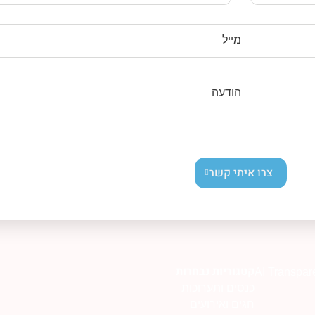
מייל
הודעה
צרו איתי קשר
קטגוריות נבחרות
AI Transpar
כנסים ותערוכות
חגים ואירועים