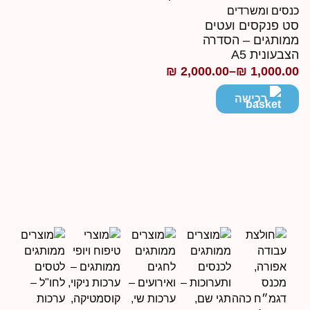
ט פנקסים ועטים
מותגים – הסדרה
צבעונית A5
₪
2,000.00
–
₪
1,000.0
ווח
חירים:
רכישה
ד