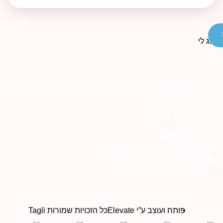
פריט ראשי
AI Transparenc
טגוריות נבחרות
רטי התקשרות
054-6999276 בוואטסאפ
orders@tagli.co.il
פותח ועוצב ע”י Elevate
כל הזכויות שמורות Tagli