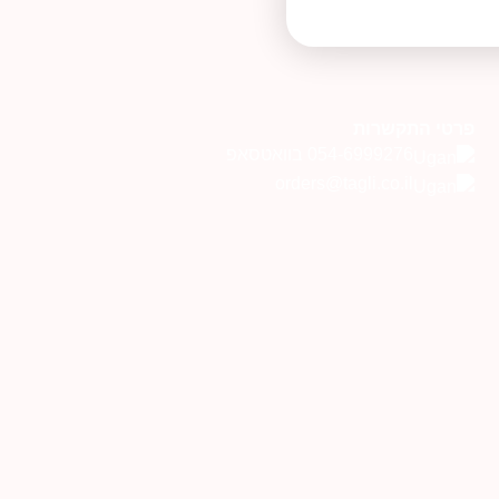
פרטי התקשרות
054-6999276 בוואטסאפ
orders@tagli.co.il