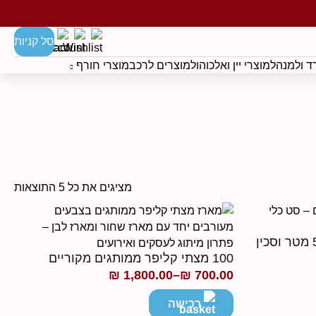
סל קניות
 ולמנהל
מוצרי יין ואלכוהול
מוצרים לרכב
מוצרי חורף
מציגים את כל ⁦5⁩ התוצאות
100 יחידות סט מטר מדידה 5 מטר וסכין
100 מצתי קליפר ממותגים מקוריים
₪
1,800.00
–
₪
700.00
טווח
מחירים:
רכישה