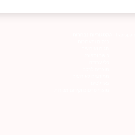
AI Transpar
קטגוריות נבחרות
כנסים ותערוכות
חגים ואירועים
כושר וספורט
כלי עבודה
מוצרים לרכב
ממותגים לאירועים
גאדג’טים
מוצרי פרסום וקידום מכירות