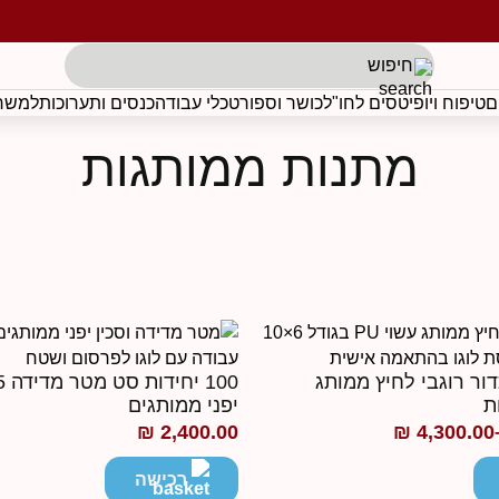
תגים לפי בקשת הלקוח
ם
טיפוח ויופי
טסים לחו"ל
כושר וספורט
כלי עבודה
כנסים ותערוכות
למשרד
מתנות ממותגות
 כדור רוגבי לחיץ ממותג
ת
יפני ממותגים
₪
2,400.00
₪
4,300.00
רכישה