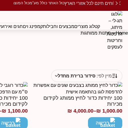
כול האתר כולל מע"מ
כול המוצרים ממו
משלוחים חינם לכל אזורי הארץ
קטלוג מוצרים
מבצעים וחבילות
קמפינג וים
חגים ואירועי
Home
»
מתנות ממותגות
מיין לפי:
סידור ברירת מחדל
100 יחידות כדור לחיץ ממותג לקידום
100 יחידות
מכירות
לקידום מכירו
–
₪
1,100.00
₪
4,000.00
–
₪
1,000.00
טווח
טווח
מחירים:
מחירים:
רכישה
רכישה