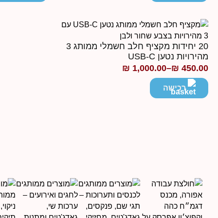
עד
עד
20 יחידות מקציף חלב חשמלי ממותג 3
מהירויות נטען USB-C
₪
1,000.00
–
₪
450.00
טווח
מחירים:
רכישה
עד