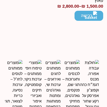
אוץ׳
₪
2,800.00
–
₪
1,500.0
ווח
חירים:
רכישה
ד