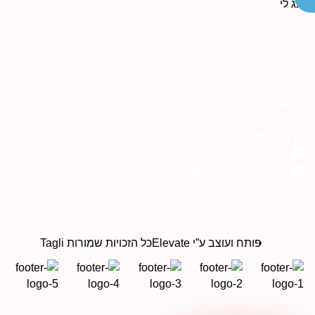
פריט ראשי
AI Transparenc
טגוריות נבחרות
רטי התקשרות
054-6999276 בוואטסאפ
orders@tagli.co.il
פותח ועוצב ע”י Elevate
כל הזכויות שמורות Tagli