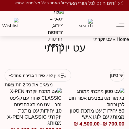
כול האתר כולל מע"מ
כול המוצרים ממותגים
שלוחים חינם לכל אזורי הארץ
Ho
»
עט יוקרתי
עט יוקרתי
סינון
מיין לפי:
סידור ברירת מחדל
מציגים את כל ⁦2⁩ התוצאות
50 יחידות עט מתכת סטון
10 יחידות עט מתכת
מותג עם לוגו אישי
יוקרתי X-PEN CLASSIC
ממותג
₪
4,500.00
–
₪
700.0
ווח