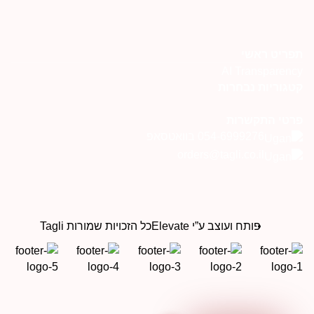
פריט ראשי
AI Transparenc
טגוריות נבחרות
רטי התקשרות
054-6999276 בוואטסאפ
orders@tagli.co.il
פותח ועוצב ע”י Elevate
כל הזכויות שמורות Tagli