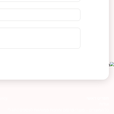
תפריט ראשי
ency
אודות
כל המוצרים – מוצרי פרסום ומתנות ממותגות לעסקים | תג-לי