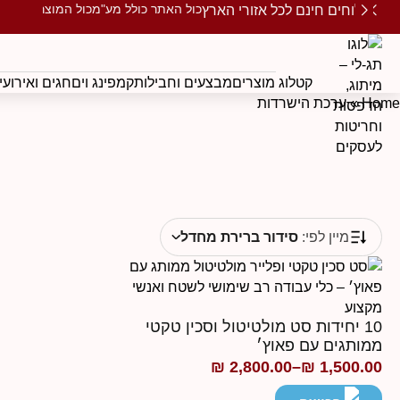
כול האתר כולל מע"מ
כול המוצרים ממו
משלוחים חינם לכל אזורי הארץ
קטלוג מוצרים
מבצעים וחבילות
קמפינג וים
חגים ואירועי
Home
»
ערכת הישרדות
מיין לפי:
סידור ברירת מחדל
10 יחידות סט מולטיטול וסכין טקטי
ממותגים עם פאוץ׳
₪
2,800.00
–
₪
1,500.00
טווח