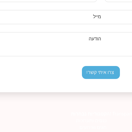
מייל
הודעה
צרו איתי קשר
AI Transpar
קטגוריות נבחרות
כנסים ותערוכות
חגים ואירועים