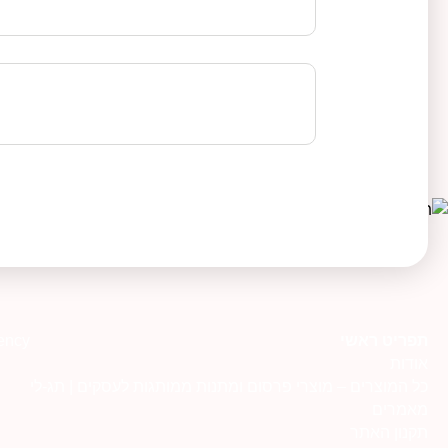
תפריט ראשי
ency
אודות
כל המוצרים – מוצרי פרסום ומתנות ממותגות לעסקים | תג-לי
מאמרים
תקנון האתר