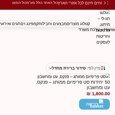
כול האתר כולל מע"מ
כול המוצרים ממו
משלוחים חינם לכל אזורי הארץ
קטלוג מוצרים
מבצעים וחבילות
קמפינג וים
חגים ואירועי
Home
»
ערכת משרד
מיין לפי:
סידור ברירת מחדל
50 יחידות סט פרימיום ממותג – פנקס,
עט ומחשבון
₪
1,800.00
רכישה