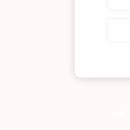
פרטי התקשרות
054-6999276 בוואטסאפ
orders@tagli.co.il