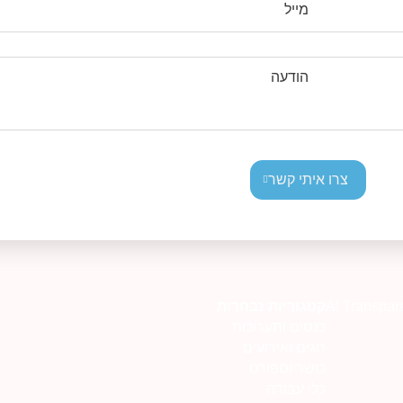
מייל
הודעה
צרו איתי קשר
AI Transpar
קטגוריות נבחרות
כנסים ותערוכות
חגים ואירועים
כושר וספורט
כלי עבודה