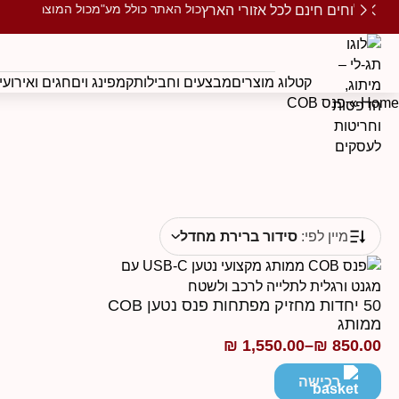
כול האתר כולל מע"מ
כול המוצרים ממו
משלוחים חינם לכל אזורי הארץ
קטלוג מוצרים
מבצעים וחבילות
קמפינג וים
חגים ואירועי
Home
»
פנס COB
מיין לפי:
סידור ברירת מחדל
50 יחדות מחזיק מפתחות פנס נטען COB
ממותג
₪
1,550.00
–
₪
850.00
טווח
מחירים:
רכישה