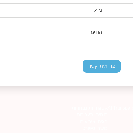
מייל
הודעה
צרו איתי קשר
AI Transpar
קטגוריות נבחרות
כנסים ותערוכות
חגים ואירועים
כושר וספורט