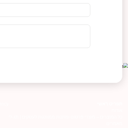
תפריט ראשי
ency
אודות
כל המוצרים – מוצרי פרסום ומתנות ממותגות לעסקים | תג-לי
מאמרים