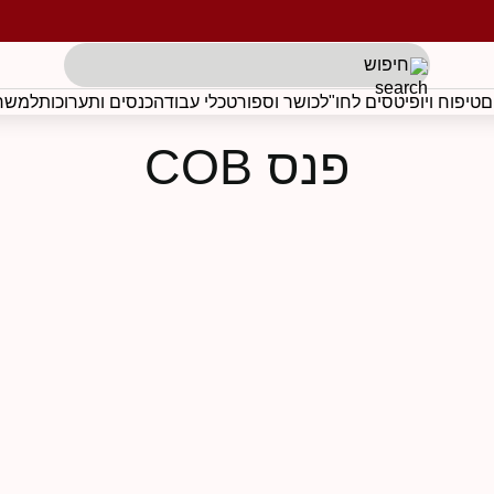
תגים לפי בקשת הלקוח
ם
טיפוח ויופי
טסים לחו"ל
כושר וספורט
כלי עבודה
כנסים ותערוכות
למשרד
פנס COB