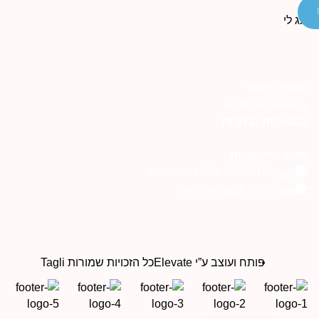
פריט ראשי
AI Transparenc
טגוריות נבחרות
רטי התקשרות
054-6999276 בוואטסאפ
orders@tagli.co.il
פותח ועוצב ע”י Elevate
כל הזכויות שמורות Tagli