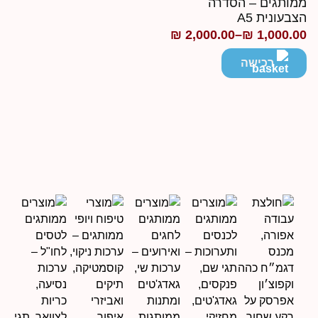
מותגים – הסדרה
צבעונית A5
₪
2,000.00
–
₪
1,000.0
ווח
חירים:
רכישה
ד