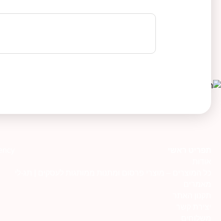
תפריט ראשי
ency
אודות
כל המוצרים – מוצרי פרסום ומתנות ממותגות לעסקים | תג-לי
מאמרים
תקנון האתר
יצירת קשר
משלוחים