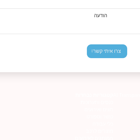
הודעה
צרו איתי קשר
AI Transpar
קטגוריות נבחרות
כנסים ותערוכות
חגים ואירועים
כושר וספורט
כלי עבודה
מוצרים לרכב
ממותגים לאירועים