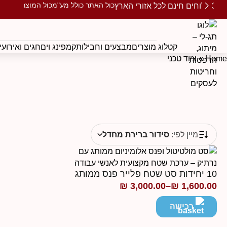
כול האתר כולל מע"מ
כול המוצרים ממו
משלוחים חינם לכל אזורי הארץ
קטלוג מוצרים
מבצעים וחבילות
קמפינג וים
חגים ואירועי
Home
»
ציוד טכני
מיין לפי:
סידור ברירת מחדל
10 יחידות סט שטח פלייר פנס ממותג
₪
3,000.00
–
₪
1,600.00
טווח
מחירים:
רכישה