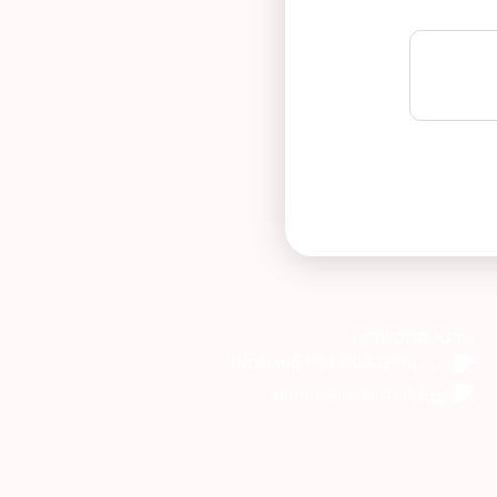
פרטי התקשרות
054-6999276 בוואטסאפ
orders@tagli.co.il