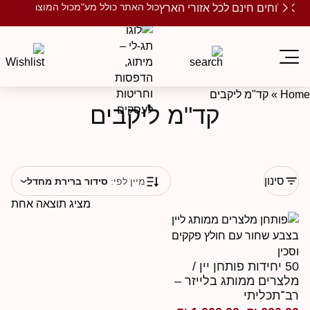
כול האתר כולל מע"מ
כול המוצרים ממותגים
שלוחים חינם לכל אזורי הארץ
Ho
»
קד"מ ליקבים
קד"מ ליקבים
סינון
מיין לפי:
סידור ברירת מחדל
מציג תוצאה אחת
50 יחידות פותחן יין /
לצרים ממותג בלייזר –
ב־תכליתי