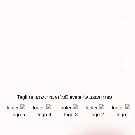
פריט ראשי
AI Transparenc
טגוריות נבחרות
רטי התקשרות
054-6999276 בוואטסאפ
orders@tagli.co.il
פותח ועוצב ע”י Elevate
כל הזכויות שמורות Tagli