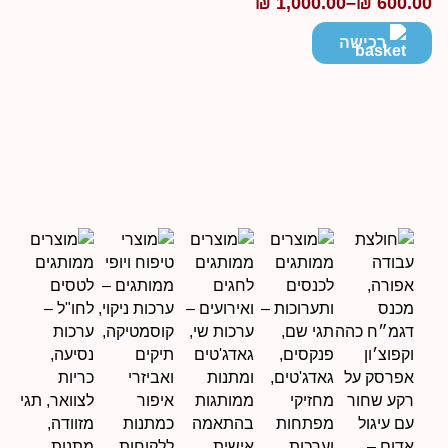
₪
1,000.00
–
₪
600.0
ווח
חירים:
רכישה
ד