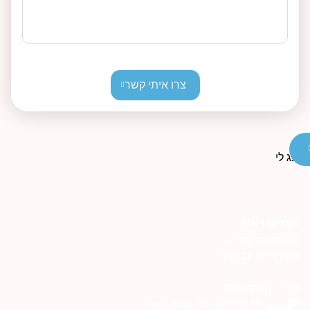
צרו איתי קשר
פריט ראשי
AI Transparenc
טגוריות נבחרות
רטי התקשרות
054-6999276 בוואטסאפ