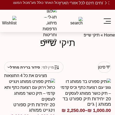
כול האתר כולל מע"מ
כול המוצרים ממותגים
שלוחים חינם לכל אזורי הארץ
Ho
»
תיקי שייפ
תיקי שייפ
סינון
מיין לפי:
סידור ברירת מחדל
מציגים את כל ⁦4⁩ התוצאות
20 יחידות תיק ספורט בד
מותג | ג'ים
20 יחידות תיק ספורט
וינגייט ממותג
₪
2,250.00
–
₪
1,000.0
ווח