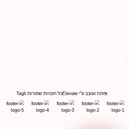
פריט ראשי
AI Transparenc
טגוריות נבחרות
רטי התקשרות
054-6999276 בוואטסאפ
orders@tagli.co.il
פותח ועוצב ע”י Elevate
כל הזכויות שמורות Tagli