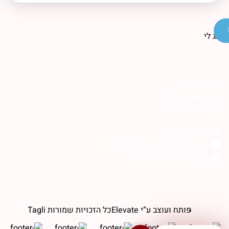
תפריט ראשי
AI Transparency
קטגוריות נבחרות
פרטי התקשרות
054-6999276 בוואטסאפ
orders@tagli.co.il
פותח ועוצב ע”י Elevate
כל הזכויות שמורות Tagli