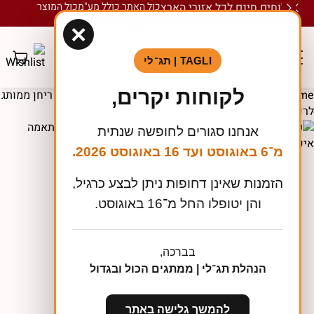
משלוחים חינם לכל אזורי הארץ
כול האתר כולל מע"מ
כול המוצרים ממותגי
×
TAGLI | תג־לי
לקוחות יקרים,
Hom
»
קטלוג מוצרים
»
כנסים ותערוכות
»
1000 יחידות ריחן ממותג
רכב / עץ ריח ממותג – הדפסה דו צדדית וחיתוך צורני
אנחנו סגורים לחופשה שנתית
מ־6 באוגוסט ועד 16 באוגוסט 2026.
הזמנות שאינן דחופות ניתן לבצע כרגיל,
והן יטופלו החל מ־16 באוגוסט.
בברכה,
הנהלת תג־לי | ממתגים הכול ובגדול
להמשך גלישה באתר