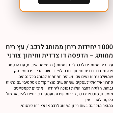
1000 יחידות ריחן ממותג לרכב / עץ ריח
מותג – הדפסה דו צדדית וחיתוך צורני
צי ריח ממותגים לרכב (ריחן ממותג) בהתאמה אישית, עם הדפסה
בעונית דו־צדדית וחיתוך צורני לפי דרישה. מוצר פרסומי חזק
משלב ניחוח נעים עם חשיפה יומיומית למותג בכל נסיעה.
תרון אידיאלי לעסקים שמחפשים מוצר קד״מ אפקטיבי עם נראות
בוהה, חלוקה רחבה ועלות נמוכה ליחידה – מתאים לקמפיינים,
וסכים, סוכנויות רכב, חברות שירות ועסקים שרוצים להישאר מול
לקוח לאורך זמן.
מוצר מוכר גם בשם ריחן ממותג לרכב או עץ ריח פרסומי.