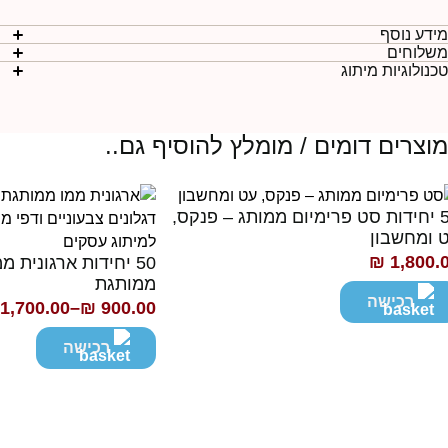
ידע נוסף
שלוחים
כנולוגיות מיתוג
וצרים דומים / מומלץ להוסיף גם..
50 יחידות סט פרימיום ממותג – פנקס,
 ומחשבון
₪
1,800.
50 יחידות ארגונית מ
ממותגת
רכישה
1,700.00
–
₪
900.00
טווח
מחירים:
רכישה
עד