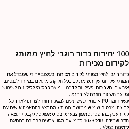
100 יחידות כדור רוגבי לחיץ ממותג
קידום מכירות
דור רוגבי לחיץ ממותג לקידום מכירות, בעיצוב ייחודי שמבדל את
מותג שלך ומושך תשומת לב בכל חלוקה. מתאים במיוחד לכנסים,
ירועים, תערוכות ופעילויות קד״מ – מוצר פרסומי קליל, נוח לשימוש
מייצר חשיפה חוזרת לאורך זמן.
עשוי חומר PU איכותי, גמיש ונעים למגע, החוזר לצורתו לאחר כל
חיצה ומבטיח שימוש ממושך. המיתוג מתבצע בהתאמה אישית עם
וגו העסק בהדפסת טמפון צבע על בסיס אפוקסי, לקבלת תוצאה
חדה ועמידה. גודל 6×10 ס״מ, עם מגוון צבעים לבחירה בהתאם
זמינות במלאי.