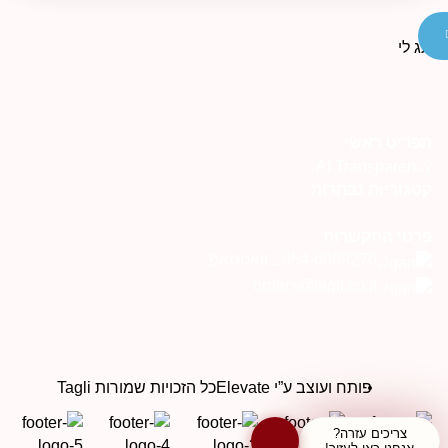
תפריט ראשי
AI Transparency
קטגוריות נבחרות
פרטי התקשרות
054-6999276 בוואטסאפ
orders@tagli.co.il
פותח ועוצב ע”י Elevate
כל הזכויות שמורות Tagli
צריכים עזרה?
אנחנו כאן לעזור!