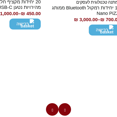
מהירויות נטען USB-C
10 יחידות רמקול Bluetooth ממותג
Nano PiZ
1,000.00
–
₪
450.00
טווח
₪
3,000.00
–
₪
700.
וח
מחירים:
רכישה
ירים:
רכישה
עד