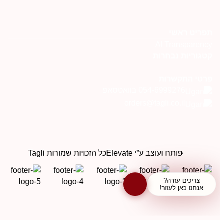
תפריט ראשי
AI Transparency
קטגוריות נבחרות
פרטי התקשרות
054-6999276 בוואטסאפ
orders@tagli.co.il
פותח ועוצב ע”י Elevate
כל הזכויות שמורות Tagli
צריכים עזרה?
אנחנו כאן לעזור!