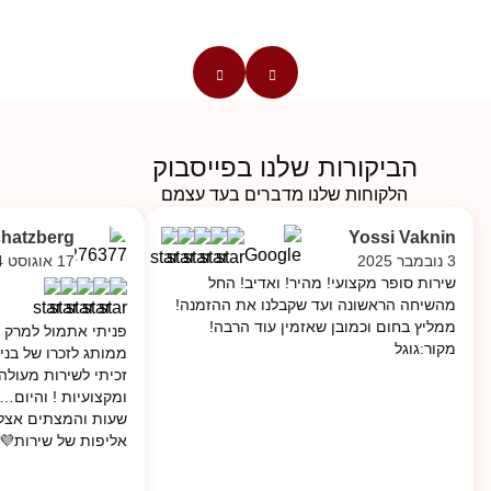
הביקורות שלנו בפייסבוק
הלקוחות שלנו מדברים בעד עצמם
chatzberg
Yossi Vaknin
17 אוגוסט 2024
3 נובמבר 2025
שירות סופר מקצועי! מהיר! ואדיב! החל
מהשיחה הראשונה ועד שקבלנו את ההזמנה!
ממליץ בחום וכמובן שאזמין עוד הרבה!
ק מתג לי להכנת מצת
מקור:גוגל
רג לפני חודשים בעזה
ולה, סבלנות, רגישות
 בבית! תודה מרק על
💜💜 מקור: פייסבוק