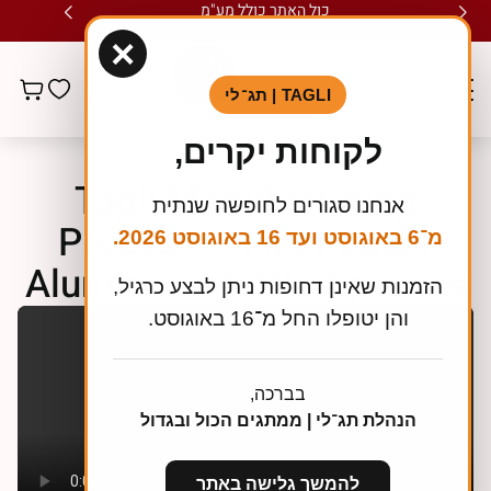
כול האתר כולל מע"מ
×
TAGLI | תג־לי
לקוחות יקרים,
Tagli Manufacturing
אנחנו סגורים לחופשה שנתית
Process – Fiber Laser
מ־6 באוגוסט ועד 16 באוגוסט 2026.
Aluminum Bottle Openers
הזמנות שאינן דחופות ניתן לבצע כרגיל,
והן יטופלו החל מ־16 באוגוסט.
בברכה,
הנהלת תג־לי | ממתגים הכול ובגדול
להמשך גלישה באתר