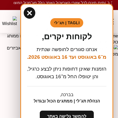
כול האתר כולל מע"מ
כול המוצרים ממות
משלוחים חינם לכל אזורי הארץ
×
TAGLI | תג־לי
לקוחות יקרים,
Hom
»
קטלוג מוצרים
»
חגים ואירועים
»
סט יין 7 חלקים ממותג
ולל פותחן חשמלי ומשאבת וואקום
אנחנו סגורים לחופשה שנתית
מ־6 באוגוסט ועד 16 באוגוסט 2026.
הזמנות שאינן דחופות ניתן לבצע כרגיל,
והן יטופלו החל מ־16 באוגוסט.
בברכה,
הנהלת תג־לי | ממתגים הכול ובגדול
להמשך גלישה באתר