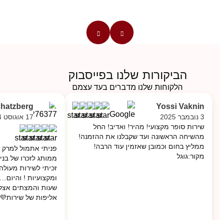
הביקורות שלנו בפייסבוק
הלקוחות שלנו מדברים בעד עצמם
chatzberg
Yossi Vaknin
17 אוגוסט 2024
3 נובמבר 2025
שירות סופר מקצועי! מהיר! ואדיב! החל
מהשיחה הראשונה ועד שקבלנו את ההזמנה!
ממליץ בחום וכמובן שאזמין עוד הרבה!
ק מתג לי להכנת מצת
מקור:גוגל
רג לפני חודשים בעזה
ולה, סבלנות, רגישות
 בבית! תודה מרק על
💜💜 מקור: פייסבוק