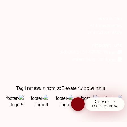
תפריט ראשי
AI Transparency
קטגוריות נבחרות
פרטי התקשרות
054-6999276 בוואטסאפ
orders@tagli.co.il
פותח ועוצב ע”י Elevate
כל הזכויות שמורות Tagli
צריכים עזרה?
אנחנו כאן לעזור!