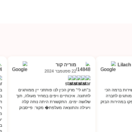
עד
Lilac
מוריה קור
22 ספטמבר 2024
ירות ברמה הכי
ב"תג לי" מרק הכין לנו פותחני יין ממותגים
בת
מותגים לחברה
לחתונה. איכותיים ויפים במחיר מעולה, תוך
במ
קו במהירות הבזק
שלושה ימים. התקשורת היתה נוחה קלה
חו
ויעילה והתוצאה מעלפת� מקור: פייסבוק
מה
יג
בש
פי