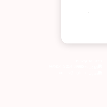
פרטי התקשרות
054-6999276 בוואטסאפ
orders@tagli.co.il