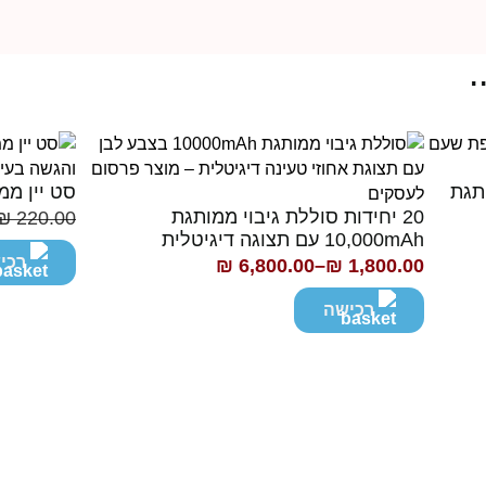
.
סט יין ממ
20 יחידות סוללת גיבוי ממותגת
₪
220.00
המחיר
המחיר
10,000mAh עם תצוגה דיגיטלית
הנוכחי
המקורי
רכי
₪
6,800.00
–
₪
1,800.00
טווח
היה:
הוא:
מחירים:
רכישה
₪ 220.00.
₪ 200.00.
עד