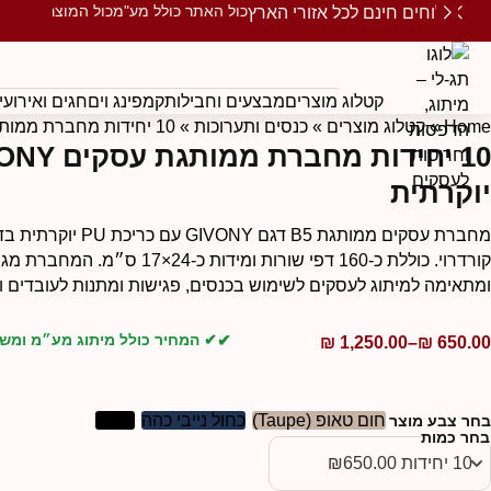
כול האתר כולל מע"מ
כול המוצרים ממו
משלוחים חינם לכל אזורי הארץ
קטלוג מוצרים
מבצעים וחבילות
קמפינג וים
חגים ואירועי
Home
»
קטלוג מוצרים
»
כנסים ותערוכות
»
10 יחידות מחברת ממותגת עסקים B5 GIVONY יוקרתית
10 יחידות מחבר
יוקרתית
מחברת עסקים ממותגת B5 דגם Y
קורדרוי. כוללת כ-160 דפי שורות ומידות כ-4
ומתאימה למיתוג לעסקים לשימוש בכנסים, פגישות ומתנות לעובדים ול
✔ המחיר כולל מיתוג מע״מ ומש
₪
1,250.00
–
₪
650.00
חום טאופ (Taupe)
כחול נייבי כהה
שחור
בחר צבע מוצר
בחר כמות