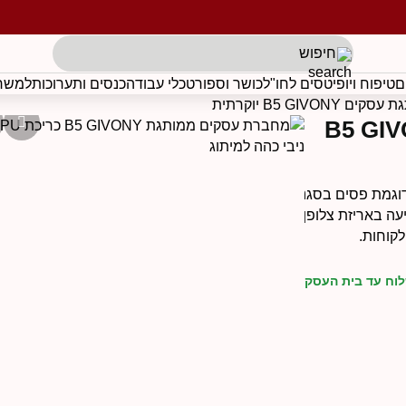
תגים לפי בקשת הלקוח
ם
טיפוח ויופי
טסים לחו"ל
כושר וספורט
כלי עבודה
כנסים ותערוכות
למשרד
ת ממותגת עסקים B5 GIVONY
GIVON עם כריכת PU יוקרתית בדוגמת פסים בסגנון
2×17 ס״מ. המחברת מגיעה באריזת צלופן
קוחות.
לוח עד בית העסק