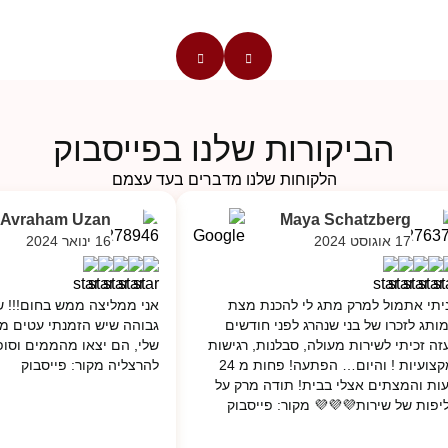
עד
הביקורות שלנו בפייסבוק
הלקוחות שלנו מדברים בעד עצמם
h Avraham Uzan
Maya Schatzberg
17 אוגוסט 2024
16 ינואר 2024
יתי אתמול למרק מתג לי להכנת מצת
אני ממליצה ממש בחום!!! ש
ותג לזכרו של בני שנהרג לפני חודשים
גבוהה שיש הזמנתי עטים מ
זה זכיתי לשירות מעולה, סבלנות, רגישות
שלי, הם יצאו מהממים וסופ
ומקצועיות ! והיום… הפתעה! פחות מ 24
להרצליה מקור: פייסבוק
ות והמצתים אצלי בבית! תודה מרק על
יפות של שירות💜💜💜 מקור: פייסבוק