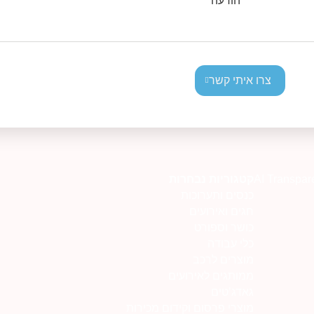
הודעה
צרו איתי קשר
AI Transpar
קטגוריות נבחרות
כנסים ותערוכות
חגים ואירועים
כושר וספורט
כלי עבודה
מוצרים לרכב
ממותגים לאירועים
גאדג’טים
מוצרי פרסום וקידום מכירות